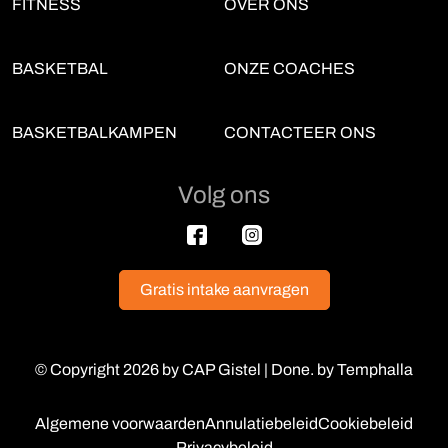
Footer links
Second footer links
FITNESS
OVER ONS
BASKETBAL
ONZE COACHES
BASKETBALKAMPEN
CONTACTEER ONS
Volg ons
Gratis intake aanvragen
© Copyright 2026 by CAP Gistel |
Done. by Temphalla
Footer
Algemene voorwaarden
Annulatiebeleid
Cookiebeleid
Privacybeleid