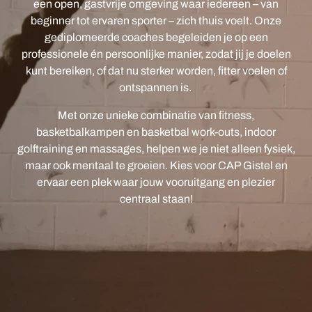
een open, gastvrije omgeving waar iedereen – van
beginner tot ervaren sporter – zich thuis voelt. Onze
gediplomeerde coaches begeleiden je op een
professionele én persoonlijke manier, zodat jij je doelen
kunt bereiken, of dat nu sterker worden, fitter voelen of
ontspannen is.
Met onze unieke combinatie van fitness,
basketbalkampen en basketbal work-outs, indoor
golftraining en massages, helpen we je niet alleen fysiek,
maar ook mentaal te groeien. Kies voor CAP Gistel en
ervaar een plek waar jouw vooruitgang en plezier
centraal staan!